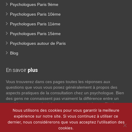
Psychologues Paris 9ème
Psychologues Paris 10ème
Psychologues Paris 11ème
Psychologues Paris 15ème
Psychologues autour de Paris
Blog
En savoir
plus
Vous trouverez dans ces pages toutes les réponses aux
questions que vous vous posez généralement à propos des
aspects pratiques de la consultation chez un psychologue. Bien
des gens ne connaissent pas vraiment la différence entre un
psychiatre, un psychothérapeute et un psychologue. Si tel est
votre cas, voici quelques définitions qui devraient clarifier les
Nous utilisons des cookies pour vous garantir la meilleure
choses, n’hésitez pas à nous contacter:
expérience sur notre site. Si vous continuez à utiliser ce
dernier, nous considérerons que vous acceptez l'utilisation des
cookies.
Lire la suite