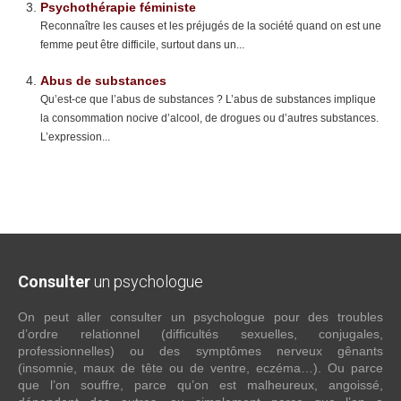
Psychothérapie féministe
Reconnaître les causes et les préjugés de la société quand on est une
femme peut être difficile, surtout dans un...
Abus de substances
Qu’est-ce que l’abus de substances ? L’abus de substances implique
la consommation nocive d’alcool, de drogues ou d’autres substances.
L’expression...
Consulter
un psychologue
On peut aller consulter un psychologue pour des troubles
d’ordre relationnel (difficultés sexuelles, conjugales,
professionnelles) ou des symptômes nerveux gênants
(insomnie, maux de tête ou de ventre, eczéma…). Ou parce
que l’on souffre, parce qu’on est malheureux, angoissé,