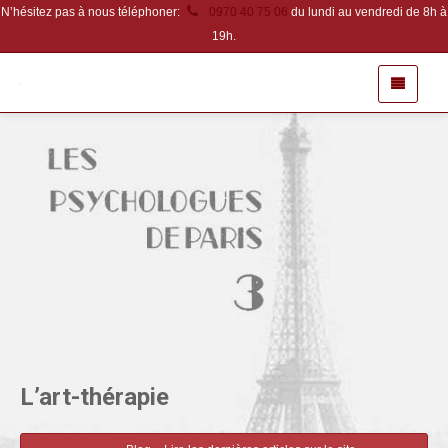
N’hésitez pas à nous téléphoner:
0970 40 75 06
du lundi au vendredi de 8h à
19h.
L’art-thérapie