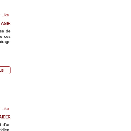
Like
 AGIR
sse de
re ces
airage
lus
Like
AIDER
t d’un
idien.