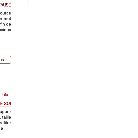
PAISÉ
source
un mot
fin de
nxieux
lus
Like
E SOI
juguer
taille
ofiter
se