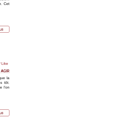
e. Cet
lus
Like
 AGIR
que la
s tôt.
e l’on
lus