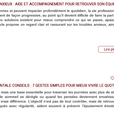
NXIEUX : AIDE ET ACCOMPAGNEMENT POUR RETROUVER SON ÉQUI
nes et peuvent impacter profondément le quotidien, la vie profession
ent de façon progressive, au point qu’il devient difficile de faire la part
des solutions existent pour mieux comprendre ce qui se passe, apais
cle propose un regard clair et rassurant sur les troubles anxieux, ain
Lire p
NTALE CONSEILS : 7 GESTES SIMPLES POUR MIEUX VIVRE LE QUOT
mais une base essentielle pour traverser les journées avec plus de sta
 le sommeil se dérègle ou quand les pensées deviennent envahiss
aie différence. L’objectif n’est pas de tout contrôler, mais de retrou
iqués avec régularité, aident souvent à prévenir l’épuisement émoti