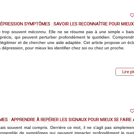
DÉPRESSION SYMPTÔMES : SAVOIR LES RECONNAÎTRE POUR MIEUX
re trop souvent méconnu. Elle ne se résume pas à une simple « bai
écis, qui peuvent perturber profondément le quotidien. Comprend
 légitimer et de chercher une aide adaptée. Cet article propose un écl
 dépression, pour mieux les identifier chez soi ou chez un proche.
Lire p
ES : APPRENDRE À REPÉRER LES SIGNAUX POUR MIEUX SE FAIRE 
ais souvent mal compris. Derrière ce mot, il ne s’agit pas simplemen
 ensemble de symptômes qui peuvent impacter profondément le quot