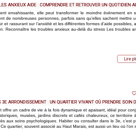
ES ANXIEUX AIDE : COMPRENDRE ET RETROUVER UN QUOTIDIEN A
devient envahissante, elle peut transformer le moindre événement en 
ent de nombreuses personnes, parfois sans qu’elles sachent mettre 
ir et rassurant sur l’anxiété et les différentes formes d’aide possibles, a
n. Reconnaître les troubles anxieux au-delà du stress Les troubles a
Lire p
S 3E ARRONDISSEMENT : UN QUARTIER VIVANT OÙ PRENDRE SOIN D
t offre un cadre de vie à la fois dynamique et apaisant, idéal pour con
toriques, musées, jardins discrets et cafés chaleureux, ce territoire à 
s aux soins psychologiques. Habiter ou consulter dans le 3e, c’est pr
Ce quartier, souvent associé au Haut Marais, est aussi un lieu où l’on 