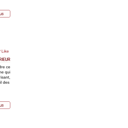
lus
Like
RIEUR
dre ce
ne qui
isant,
il des
lus