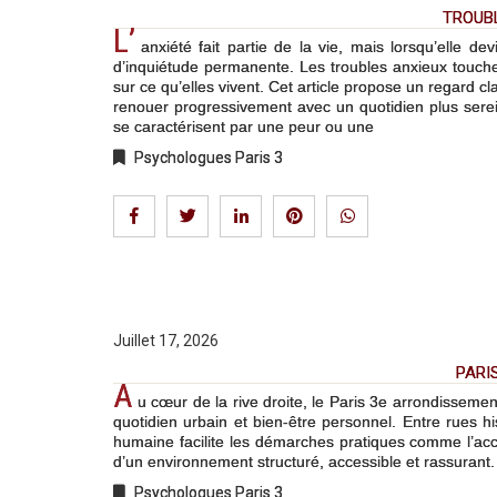
TROUBL
L’
anxiété fait partie de la vie, mais lorsqu’elle 
d’inquiétude permanente. Les troubles anxieux touch
sur ce qu’elles vivent. Cet article propose un regard cla
renouer progressivement avec un quotidien plus serei
se caractérisent par une peur ou une
Psychologues Paris 3
Juillet 17, 2026
PARI
A
u cœur de la rive droite, le Paris 3e arrondissemen
quotidien urbain et bien-être personnel. Entre rues his
humaine facilite les démarches pratiques comme l’accè
d’un environnement structuré, accessible et rassurant. 
Psychologues Paris 3