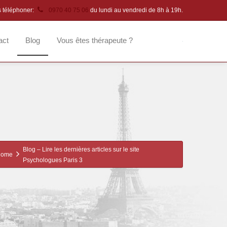
s téléphoner:
0970 40 75 06
du lundi au vendredi de 8h à 19h.
act
Blog
Vous êtes thérapeute ?
Blog – Lire les dernières articles sur le site
Home
Psychologues Paris 3