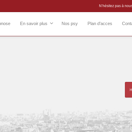
N’hésitez pas à nou
pnose
En savoir plus
Nos psy
Plan d’acces
Cont