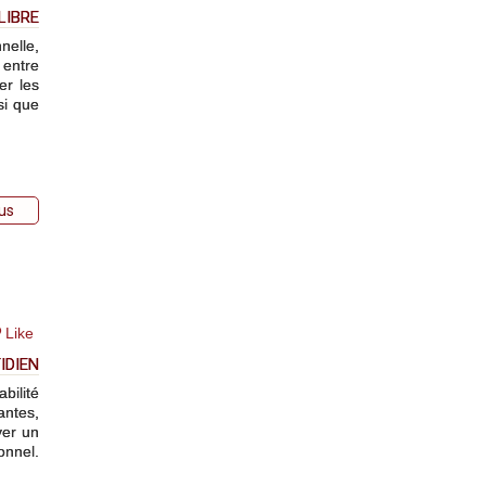
LIBRE
nelle,
 entre
er les
si que
lus
Like
IDIEN
bilité
antes,
ver un
onnel.