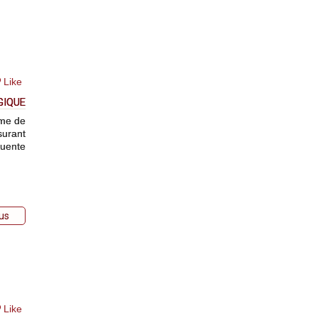
Like
GIQUE
ême de
surant
quente
lus
Like