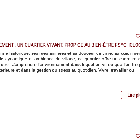
EMENT : UN QUARTIER VIVANT, PROPICE AU BIEN-ÊTRE PSYCHOLO
arme historique, ses rues animées et sa douceur de vivre, au cœur m
relle dynamique et ambiance de village, ce quartier offre un cadre ras
-être. Comprendre l’environnement dans lequel on vit ou que l’on fré
érieure et dans la gestion du stress au quotidien. Vivre, travailler ou
Lire p