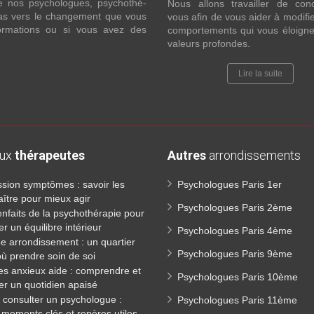
e nos psychologues, psychothé-
Nous allons travailler de con
 pas vers le changement que vous
vous afin de vous aider à modifie
formations ou si vous avez des
comportements qui vous éloigne
valeurs profondes.
Lire la suite
aux
thérapeutes
Autres
arrondissements
sion symptômes : savoir les
Psychologues Paris 1er
ître pour mieux agir
Psychologues Paris 2ème
enfaits de la psychothérapie pour
er un équilibre intérieur
Psychologues Paris 4ème
3e arrondissement : un quartier
Psychologues Paris 9ème
où prendre soin de soi
es anxieux aide : comprendre et
Psychologues Paris 10ème
er un quotidien apaisé
consulter un psychologue :
Psychologues Paris 11ème
 moments clés et repères utiles