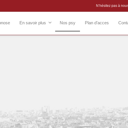
N’hésitez pas à nou
pnose
En savoir plus
Nos psy
Plan d’acces
Cont