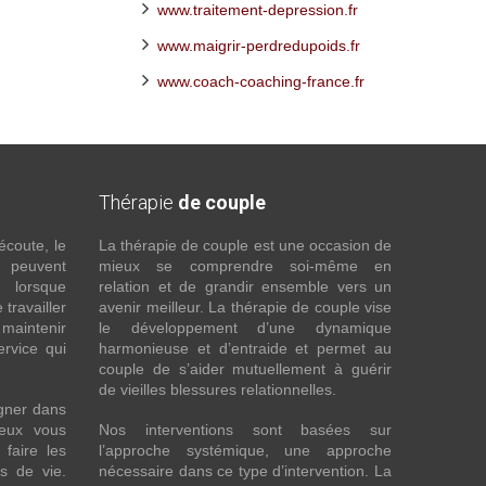
www.traitement-depression.fr
www.maigrir-perdredupoids.fr
www.coach-coaching-france.fr
Thérapie
de couple
écoute, le
La thérapie de couple est une occasion de
t peuvent
mieux se comprendre soi-même en
s lorsque
relation et de grandir ensemble vers un
 travailler
avenir meilleur. La thérapie de couple vise
maintenir
le développement d’une dynamique
ervice qui
harmonieuse et d’entraide et permet au
couple de s’aider mutuellement à guérir
de vieilles blessures relationnelles.
gner dans
eux vous
Nos interventions sont basées sur
faire les
l’approche systémique, une approche
fs de vie.
nécessaire dans ce type d’intervention. La