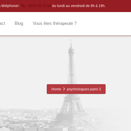
s téléphoner:
0970 40 75 06
du lundi au vendredi de 8h à 19h.
act
Blog
Vous êtes thérapeute ?
Home
psychologues paris 3