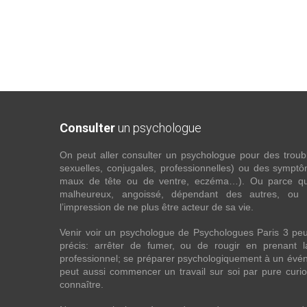
Consulter
un psychologue
On peut aller consulter un psychologue pour des troubles
sexuelles, conjugales, professionnelles) ou des sympt
maux de tête ou de ventre, eczéma…). Ou parce que 
malheureux, angoissé, dépendant des autres, ou
l’impression de ne plus être acteur de sa vie.
Venir voir un psychologue de Psychologues Paris 3 pe
précis: arrêter de fumer, ou de rougir en prenant 
professionnel; se préparer psychologiquement à un évén
peut aussi commencer un travail sur soi par pure curios
connaître.