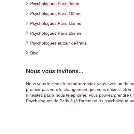
Psychologues Paris 9ème
Psychologues Paris 10ème
Psychologues Paris 11ème
Psychologues Paris 15ème
Psychologues autour de Paris
Blog
Nous vous invitons…
psychologues pari
Nous vous invitons à
prendre rendez-vous
avec un de nos
premier pas vers le changement que vous désirez. Si vou
n’hésitez pas à
nous téléphoner
. Vous pouvez prendre u
Psychologues de Paris 3 (à l’attention du psychologue o
psychologues paris 3
www.paris-psy
psychologue aix
en provence
click
here
psychologue
aix
en
provence
click
here
psychologue
aix
en provence
click here
psychologue
paris
click here
psychologue
marseille
click
here
psychologue marseille
click here
ps
paris
14
psychologue
la reunion
psychologue
reunion
psychologue colmar
psychologue
lille
psychologue
nice
psychologue paris
3
psychologue
paris
19
psychologue
nouvelle
caledonie
psychologue
guadeloupe
psychol