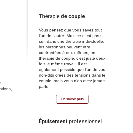
Thérapie
de couple
Vous pensez que vous savez tout
l’un de l’autre. Mais ce n’est pas si
sûr, dans une thérapie individuelle,
les personnes peuvent être
confrontées à eux-mêmes, en
thérapie de couple, c’est juste deux
fois le même travail. Il est
également possible que l’un de vos
non-dits créés des tensions dans le
couple, mais vous n’en avez jamais
n
parlé.
stions,
En savoir plus
Épuisement
professionnel
ue
lille
click here
psychologue
ue lille
psychologue