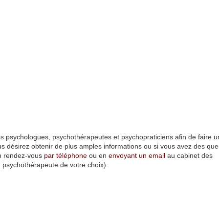
s 3 pourtant mais aussi
 psychologues, psychothérapeutes et psychopraticiens afin de faire u
s désirez obtenir de plus amples informations ou si vous avez des que
n rendez-vous
par téléphone
ou en
envoyant un email
au cabinet des
u psychothérapeute de votre choix).
chologue.fr
pourtant mais aussi
ychologue marseille
click
here
psychologue
marseille
click
here
psychologue
marseille
click here
hypnose
paris
click
here
hypnotherapie
paris
click
here
psychologue bordeaux
hypnose avignon
psychologue
nice
click
here
psychologue
paris
9
psychologue
lille
psycholog
ogue
lille
psychologue
paris
5
psychologue
paris
13
psychologue
toulouse
psychologue
toulouse
psychologue paris
14
psychologue
montpellier
psychologue
nice
psychologue strasbourg
psychologue colmar
psychologue lille
psychologue lille
psychologue annecy
psycholog