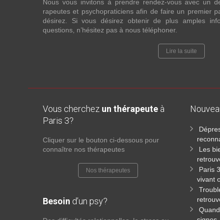
Nous vous invitons à prendre rendez-vous avec un d
rapeutes et psychopraticiens afin de faire un premier
désirez. Si vous désirez obtenir de plus amples in
questions, n’hésitez pas à nous téléphoner.
Lire la suite
Vous cherchez
un thérapeute
à
Nouve
Paris 3?
Dépres
reconna
Cliquer sur le bouton ci-dessous pour
connaître nos thérapeutes
Les bi
retrouv
Paris 
Nos thérapeutes
vivant 
Troubl
retrouv
Besoin
d’un psy?
Quand 
signes,