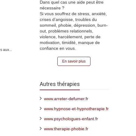
Dans quel cas une aide peut être
nécessaire ?
Si vous souffrez de stress, anxiété,
crises d’angoisse, troubles du
sommeil, phobie, dépression, burn-
out, problèmes relationnels,
violence, harcèlement, perte de
motivation, timidité, manque de
confiance en vous.
s aux...
En savoir plus
Autres thérapies
www.arreter-defumer.fr
www.hypnose-et-hypnotherapie.fr
www.psychologues-enfant.fr
www.therapie-phobie.fr