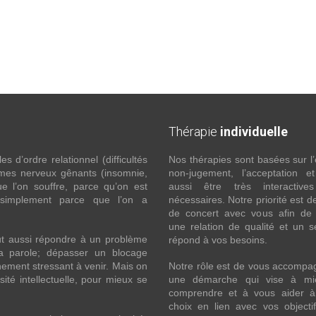
Thérapie
individuelle
 d’ordre relationnel (difficultés
Nos thérapies sont basées sur l’
ômes nerveux gênants (insomnie,
non-jugement, l’acceptation e
l’on souffre, parce qu’on est
aussi être très interactive
 simplement parce que l’on a
nécessaires. Notre priorité est de
de concert avec vous afin de 
une relation de qualité et un s
ut aussi répondre à un problème
répond à vos besoins.
la parole; dépasser un blocage
ement stressant à venir. Mais on
Notre rôle est de vous accompa
ité intellectuelle, pour mieux se
une démarche qui vise à mi
comprendre et à vous aider à 
choix en lien avec vos objecti