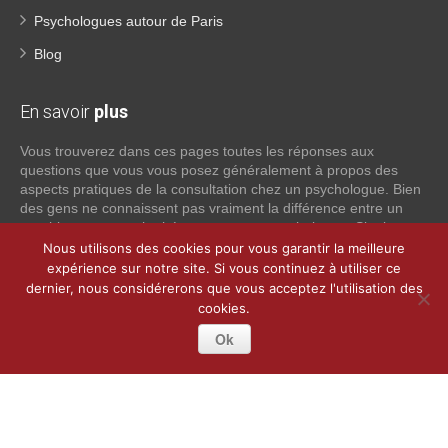
Psychologues autour de Paris
Blog
En savoir
plus
Vous trouverez dans ces pages toutes les réponses aux
questions que vous vous posez généralement à propos des
aspects pratiques de la consultation chez un psychologue. Bien
des gens ne connaissent pas vraiment la différence entre un
psychiatre, un psychothérapeute et un psychologue. Si tel est
votre cas, voici quelques définitions qui devraient clarifier les
Nous utilisons des cookies pour vous garantir la meilleure
choses, n’hésitez pas à nous contacter:
expérience sur notre site. Si vous continuez à utiliser ce
dernier, nous considérerons que vous acceptez l'utilisation des
cookies.
Lire la suite
Ok
Copyright © 2026
Psychologue Paris 3.
Tous droits réservés.
Privium – Des services qui soutiennent vos soins. Pour
psychologues, psychotherapeutes et hypnotherapeutes.