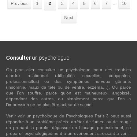
Previous
1
2
3
4
5
6
7
...
10
Next
Consulter
un psychologue
On peut aller consulter un psychologue pour des troubles
d’ordre relationnel (difficultés sexuelles, conjugales,
professionnelles) ou des symptômes nerveux gênants
(insomnie, maux de tête ou de ventre, eczéma…). Ou parce
que l’on souffre, parce qu’on est malheureux, angoissé,
dépendant des autres, ou simplement parce que l’on a
l’impression de ne plus être acteur de sa vie.
Venir voir un psychologue de Psychologues Paris 3 peut aussi
répondre à un problème précis: arrêter de fumer, ou de rougir
en prenant la parole; dépasser un blocage professionnel; se
préparer psychologiquement à un événement stressant à venir.