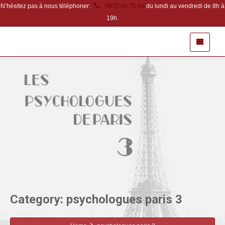
N’hésitez pas à nous téléphoner:
0970 40 75 06
du lundi au vendredi de 8h à
19h.
Category: psychologues paris 3