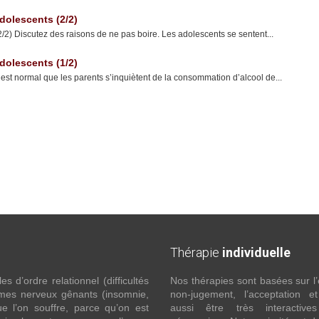
dolescents (2/2)
2) Discutez des raisons de ne pas boire. Les adolescents se sentent...
dolescents (1/2)
est normal que les parents s’inquiètent de la consommation d’alcool de...
Thérapie
individuelle
 d’ordre relationnel (difficultés
Nos thérapies sont basées sur l’
ômes nerveux gênants (insomnie,
non-jugement, l’acceptation e
l’on souffre, parce qu’on est
aussi être très interactive