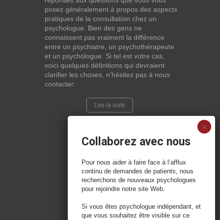
réponses aux questions que vous vous
posez généralement à propos des aspects
pratiques de la consultation chez un
psychologue. Bien des gens ne
connaissent pas vraiment la différence
entre un psychiatre, un psychothérapeute
et un psychologue. Si tel est votre cas,
voici quelques définitions qui devraient
clarifier les choses, n’hésitez pas à nous
contacter:
Lire la suite
Collaborez avec nous
Pour nous aider à faire face à l’afflux
continu de demandes de patients, nous
recherchons de nouveaux psychologues
pour rejoindre notre site Web.
Si vous êtes psychologue indépendant, et
que vous souhaitez être visible sur ce