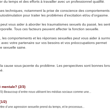
er du temps et des efforts à travailler avec un professionnel qualifié.
erses techniques, notamment la prise de conscience des comportements
’autostimulation pour traiter les problèmes d’excitation et/ou d’orgasme.
é peut vous aider à aborder les traumatismes sexuels du passé, les sen
rporelle. Tous ces facteurs peuvent affecter la fonction sexuelle.
é, les comportements et les réponses sexuelles peut vous aider à surmo
rt avec votre partenaire sur vos besoins et vos préoccupations permet
e sexuelle saine.
 la cause sous-jacente du problème. Les perspectives sont bonnes lors
sé.
é mentale? (2/3)
2/3) Beaucoup d’entre nous utilisent les médias sociaux comme une...
(1/2)
ttre d’une agression sexuelle prend du temps, et le processus...