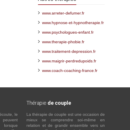
www.arreter-defumer.fr
www.hypnose-et-hypnotherapie.fr
www.psychologues-enfant.fr
www.therapie-phobie.fr
www.traitement-depression.fr
www.maigrir-perdredupoids.fr
www.coach-coaching-france.fr
Thérapie
de couple
écoute, le
La thérapie de couple est une occasion de
t peuvent
mieux se comprendre soi-même en
s lorsque
relation et de grandir ensemble vers un