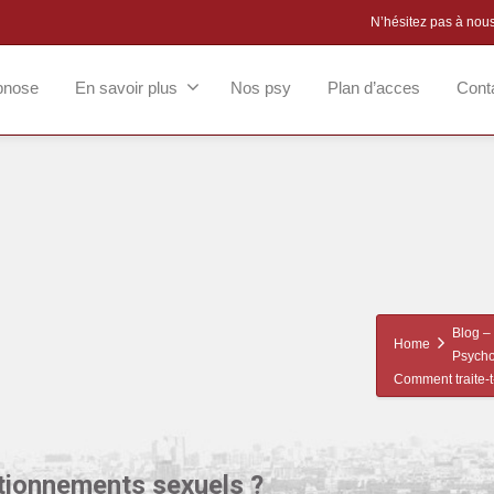
N’hésitez pas à nou
pnose
En savoir plus
Nos psy
Plan d’acces
Cont
Blog – 
Home
Psycho
Comment traite-t
tionnements sexuels ?