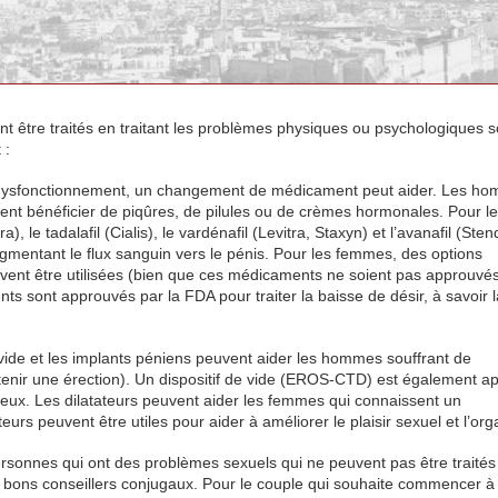
t être traités en traitant les problèmes physiques ou psychologiques 
 :
 dysfonctionnement, un changement de médicament peut aider. Les ho
nt bénéficier de piqûres, de pilules ou de crèmes hormonales. Pour l
le tadalafil (Cialis), le vardénafil (Levitra, Staxyn) et l’avanafil (Sten
ugmentant le flux sanguin vers le pénis. Pour les femmes, des options
uvent être utilisées (bien que ces médicaments ne soient pas approuvés
sont approuvés par la FDA pour traiter la baisse de désir, à savoir l
 vide et les implants péniens peuvent aider les hommes souffrant de
ntenir une érection). Un dispositif de vide (EROS-CTD) est également a
teux. Les dilatateurs peuvent aider les femmes qui connaissent un
urs peuvent être utiles pour aider à améliorer le plaisir sexuel et l’or
rsonnes qui ont des problèmes sexuels qui ne peuvent pas être traités 
de bons conseillers conjugaux. Pour le couple qui souhaite commencer à