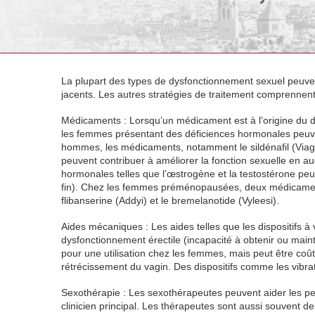
La plupart des types de dysfonctionnement sexuel peuven
jacents. Les autres stratégies de traitement comprennent
Médicaments : Lorsqu’un médicament est à l’origine du
les femmes présentant des déficiences hormonales peuve
hommes, les médicaments, notamment le sildénafil (Viagra), 
peuvent contribuer à améliorer la fonction sexuelle en a
hormonales telles que l’œstrogène et la testostérone pe
fin). Chez les femmes préménopausées, deux médicaments 
flibanserine (Addyi) et le bremelanotide (Vyleesi).
Aides mécaniques : Les aides telles que les dispositifs à
dysfonctionnement érectile (incapacité à obtenir ou mai
pour une utilisation chez les femmes, mais peut être coû
rétrécissement du vagin. Des dispositifs comme les vibrate
Sexothérapie : Les sexothérapeutes peuvent aider les pe
clinicien principal. Les thérapeutes sont aussi souvent 