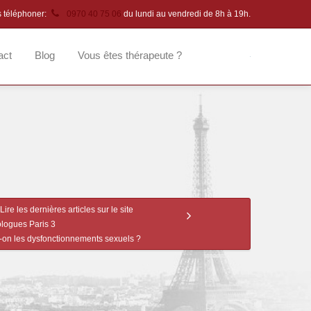
s téléphoner:
0970 40 75 06
du lundi au vendredi de 8h à 19h.
act
Blog
Vous êtes thérapeute ?
Lire les dernières articles sur le site
logues Paris 3
-on les dysfonctionnements sexuels ?